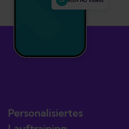
600+ HD Videos
Zertifiziert als
Medizinprodukt
Personalisiertes
Lauftraining