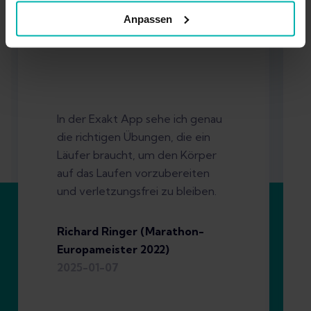
Anpassen
In der Exakt App sehe ich genau
die richtigen Übungen, die ein
Läufer braucht, um den Körper
auf das Laufen vorzubereiten
und verletzungsfrei zu bleiben.
Richard Ringer (Marathon-
Europameister 2022)
2025-01-07