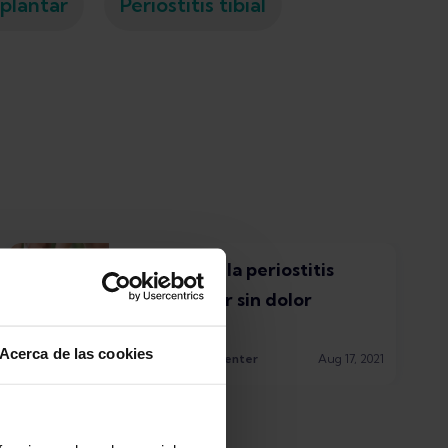
 plantar
Periostitis tibial
Cómo curar la periostitis
tibial: Correr sin dolor
Acerca de las cookies
Kim Van Deventer
Aug 17, 2021