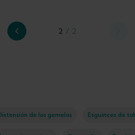
2
/
2
Distensión de los gemelos
Esguinces de tob