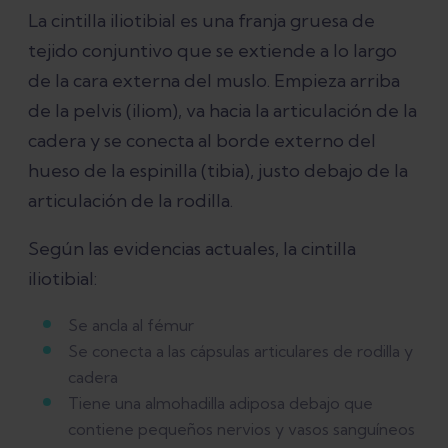
de la cintilla iliotibial
La cintilla iliotibial es una franja gruesa de
tejido conjuntivo que se extiende a lo largo
¿Cómo puedes prevenir el síndrome de
de la cara externa del muslo. Empieza arriba
la cintilla iliotibial?
de la pelvis (iliom), va hacia la articulación de la
cadera y se conecta al borde externo del
Conclusión
hueso de la espinilla (tibia), justo debajo de la
articulación de la rodilla.
Bibliografía del artículo
Según las evidencias actuales, la cintilla
iliotibial:
Se ancla al fémur
Se conecta a las cápsulas articulares de rodilla y
cadera
Tiene una almohadilla adiposa debajo que
contiene pequeños nervios y vasos sanguíneos