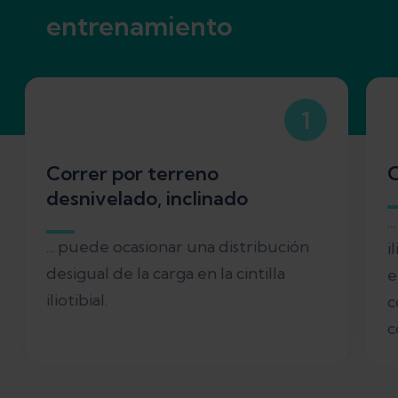
entrenamiento
1
Correr por terreno
C
desnivelado, inclinado
.
... puede ocasionar una distribución
i
desigual de la carga en la cintilla
e
iliotibial.
c
c