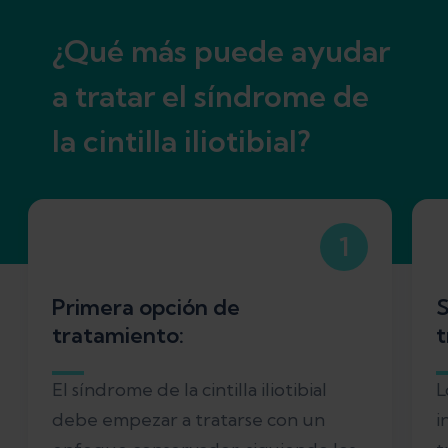
¿Qué más puede ayudar
a tratar el síndrome de
la cintilla iliotibial?
1
Primera opción de
S
tratamiento:
t
El síndrome de la cintilla iliotibial
L
debe empezar a tratarse con un
i