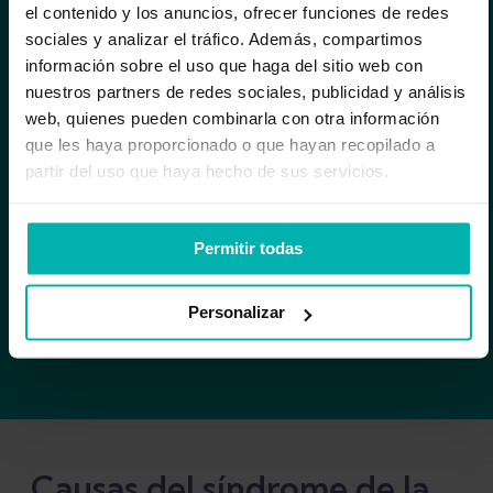
el contenido y los anuncios, ofrecer funciones de redes
síndrome de la cintilla
sociales y analizar el tráfico. Además, compartimos
información sobre el uso que haga del sitio web con
iliotibial?
nuestros partners de redes sociales, publicidad y análisis
web, quienes pueden combinarla con otra información
No debería. El motivo está en la teoría
que les haya proporcionado o que hayan recopilado a
anterior: una cintilla iliotibial tensa es la
partir del uso que haya hecho de sus servicios.
causa de la compresión, del acortamiento
y, en última instancia, del dolor. Por tanto,
Permitir todas
averiguar qué ocasiona la tensión de la
cintilla iliotibial es probablemente el
Personalizar
parámetro más importante que hay que
llegar a conocer.
Causas del síndrome de la