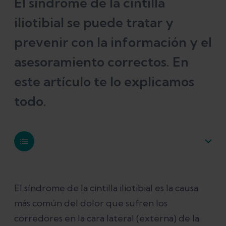
El síndrome de la cintilla
iliotibial se puede tratar y
prevenir con la información y el
asesoramiento correctos. En
este artículo te lo explicamos
todo.
¿Qué es la cintilla iliotibial?
El síndrome de la cintilla iliotibial es la causa
más común del dolor que sufren los
¿Cuál es la función de la cintilla
corredores en la cara lateral (externa) de la
iliotibial?