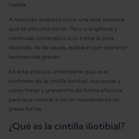
rodilla.
¿Qué es el síndrome de la cintilla
A menudo, empieza como una leve molestia
iliotibial?
que te dificulta correr. Pero si la ignoras y
continúas corriendo o solo tratas la zona
Síntomas del síndrome de la cintilla
dolorida, no las causas, acabarán por aparecer
iliotibial
lesiones más graves.
En este artículo, entenderás qué es el
Causas del síndrome de la cintilla
síndrome de la cintilla iliotibial, sus causas y
iliotibial
cómo tratar y prevenirlo de forma efectiva
para que vuelvas a correr nuevamente en
Tratamiento para el síndrome de la
plena forma.
cintilla iliotibial
¿Qué es la cintilla iliotibial?
Tiempo de recuperación del síndrome