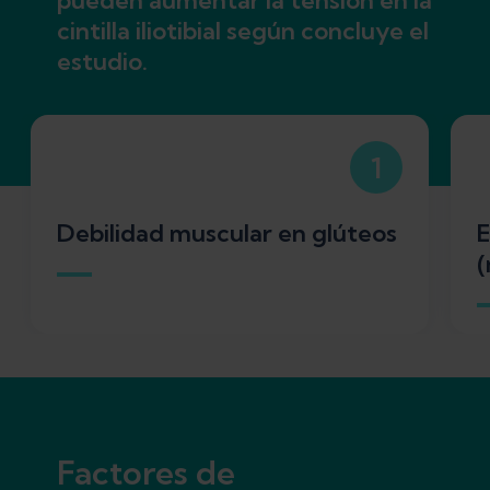
pueden aumentar la tensión en la
cintilla iliotibial según concluye el
estudio.
1
Debilidad muscular en glúteos
E
(
Factores de