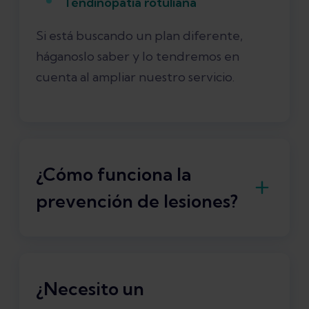
Tendinopatía rotuliana
Si está buscando un plan diferente,
háganoslo saber y lo tendremos en
cuenta al ampliar nuestro servicio.
¿Cómo funciona la
prevención de lesiones?
Como parte de la aplicación Exakt
Health, te ofrecemos el
Plan de
Prevención
. Este plan ayuda a los
¿Necesito un
corredores nuevos y experimentados a