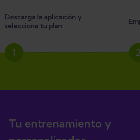
Descarga la aplicación y
Emp
selecciona tu plan
1
Tu entrenamiento y