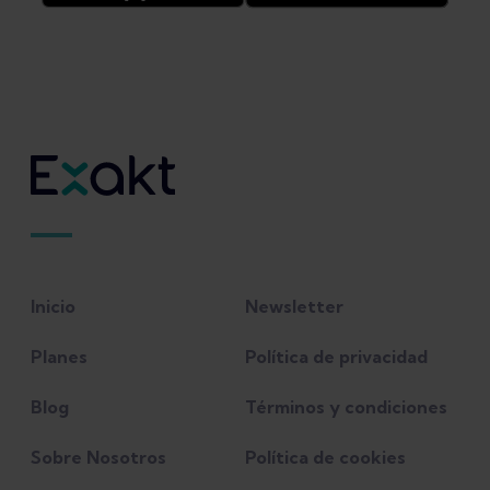
tratamiento correcto para ti. Por favor,
6 meses:
$ 59.99
comprueba con tu médico que tu
Con tu suscripción a Exakt Health
diagnóstico es correcto y que puedes
tendrás acceso completo a todos los
empezar a hacer ejercicios de
planes de rehabilitación y funciones de
rehabilitación antes de utilizar
la app.
cualquiera de los planes de la aplicación.
Inicio
Newsletter
Planes
Política de privacidad
Blog
Términos y condiciones
Sobre Nosotros
Política de cookies