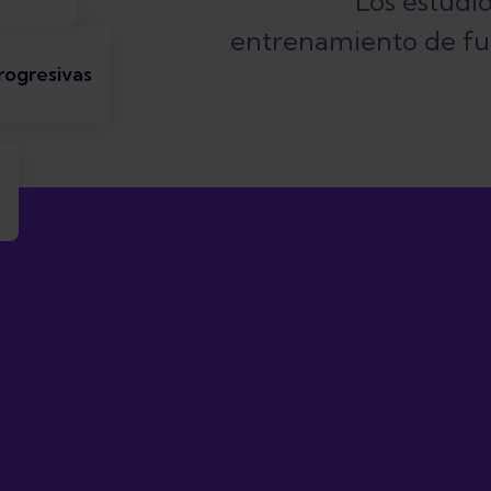
Los estudi
entrenamiento de fue
rogresivas
o