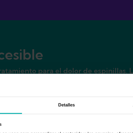
cesible
amiento para el dolor de espinillas. Lo
, 3 meses o 6 meses de acceso a todos l
Detalles
s