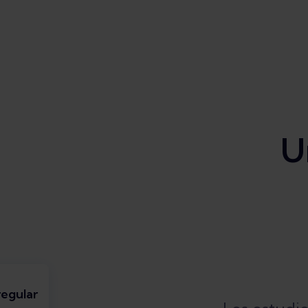
U
egular