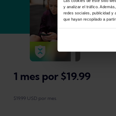
Las cookies de este sitio we
y analizar el tráfico. Ademá
redes sociales, publicidad y
que hayan recopilado a parti
1 mes por $19.99
$19.99 USD por mes.