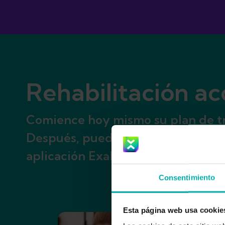
Rehabilitación ac
Comience hoy mismo su plan de trat
Después, puedes elegir entre 1 mes
aplicación Exakt Health.
Consentimiento
Esta página web usa cookie