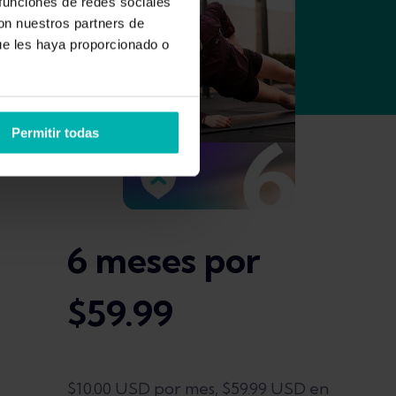
 funciones de redes sociales
con nuestros partners de
ue les haya proporcionado o
Permitir todas
6 meses por
$59.99
$10.00 USD por mes, $59.99 USD en