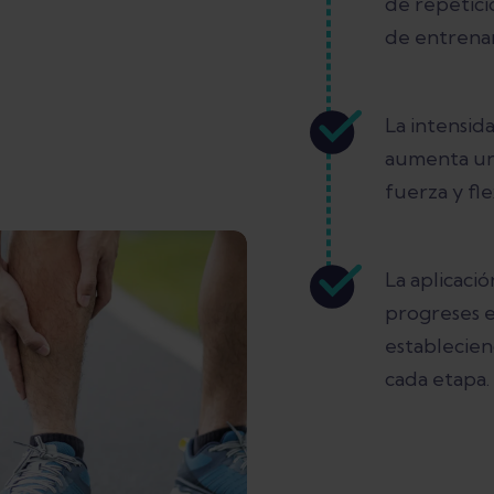
de repetici
de entrena
La intensid
aumenta un
fuerza y fle
La aplicaci
progreses 
establecien
cada etapa.