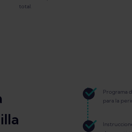
total.
Programa d
a
para la perio
illa
Instruccion