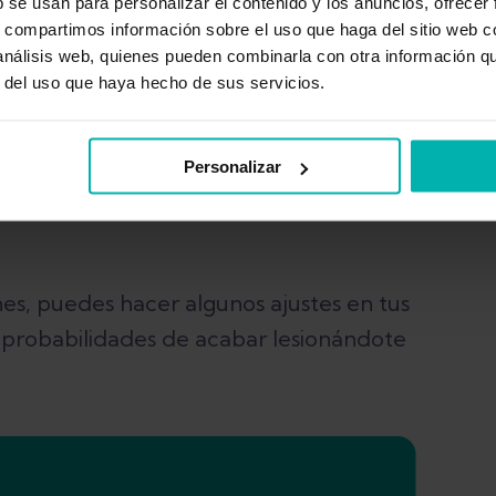
b se usan para personalizar el contenido y los anuncios, ofrecer
s, compartimos información sobre el uso que haga del sitio web 
 análisis web, quienes pueden combinarla con otra información q
r del uso que haya hecho de sus servicios.
Personalizar
nes, puedes hacer algunos ajustes en tus
s probabilidades de acabar lesionándote
én a tu cuerpo