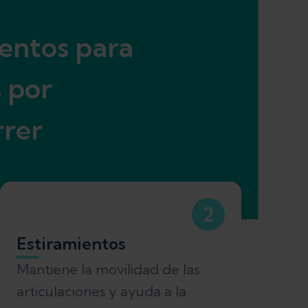
entos para
s por
rrer
2
Estiramientos
Mantiene la movilidad de las
articulaciones y ayuda a la