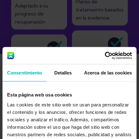
Planes de
Adaptado a su
tratamiento basados
progreso de
en la evidencia
recuperación
Planifique y
Orientación clara con
personalice sus
Consentimiento
Detalles
Acerca de las cookies
vídeos
semanas de trabajo
Esta página web usa cookies
Las cookies de este sitio web se usan para personalizar
el contenido y los anuncios, ofrecer funciones de redes
sociales y analizar el tráfico. Además, compartimos
Revisado por
Disponible en inglés,
información sobre el uso que haga del sitio web con
fisioterapeutas
nuestros partners de redes sociales, publicidad y análisis
alemán, español y