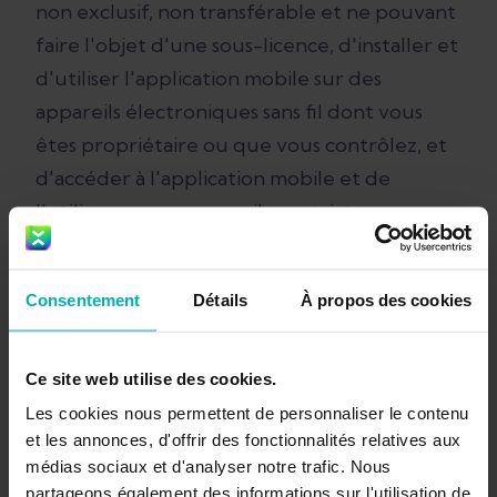
non exclusif, non transférable et ne pouvant
faire l'objet d'une sous-licence, d'installer et
d'utiliser l'application mobile sur des
appareils électroniques sans fil dont vous
êtes propriétaire ou que vous contrôlez, et
d'accéder à l'application mobile et de
l'utiliser sur ces appareils en stricte
conformité avec les termes et conditions de
la présente licence d'application mobile
Consentement
Détails
À propos des cookies
contenue dans les présentes conditions
d'utilisation.
Ce site web utilise des cookies.
Vous ne devez pas :
Les cookies nous permettent de personnaliser le contenu
et les annonces, d'offrir des fonctionnalités relatives aux
décompiler, faire de l'ingénierie inverse,
médias sociaux et d'analyser notre trafic. Nous
désassembler, tenter de dériver le code
partageons également des informations sur l'utilisation de