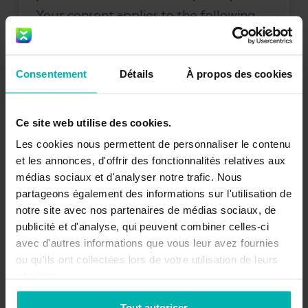
Your consent applies to the following
domains: exakthealth.com
Consentement
Détails
À propos des cookies
Ce site web utilise des cookies.
What are cookies?
Les cookies nous permettent de personnaliser le contenu
et les annonces, d'offrir des fonctionnalités relatives aux
Cookies are small text files that are used
médias sociaux et d'analyser notre trafic. Nous
to store small pieces of information.
partageons également des informations sur l'utilisation de
notre site avec nos partenaires de médias sociaux, de
They are stored on your device when
How do we use cookies?
publicité et d'analyse, qui peuvent combiner celles-ci
the website is loaded on your browser.
avec d'autres informations que vous leur avez fournies
These cookies help us make the website
As most of the online services, our
ou qu'ils ont collectées lors de votre utilisation de leurs
function properly, make it more secure,
services.
website uses first-party and third-party
provide better user experience, and
cookies for several purposes. First-party
What types of cookies
Tout autoriser