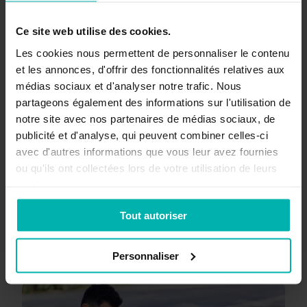
Téléchargez
Ce site web utilise des cookies.
l'appli
Les cookies nous permettent de personnaliser le contenu
et les annonces, d'offrir des fonctionnalités relatives aux
médias sociaux et d'analyser notre trafic. Nous
partageons également des informations sur l'utilisation de
notre site avec nos partenaires de médias sociaux, de
publicité et d'analyse, qui peuvent combiner celles-ci
avec d'autres informations que vous leur avez fournies
ou qu'ils ont collectées lors de votre utilisation de leurs
services.
Téléchargez maintenant
Tout autoriser
Personnaliser