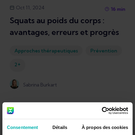
Oct 11, 2024
16
min
Squats au poids du corps :
avantages, erreurs et progrès
Approches thérapeutiques
Prévention
+
2
Sabrina Burkart
Consentement
Détails
À propos des cookies