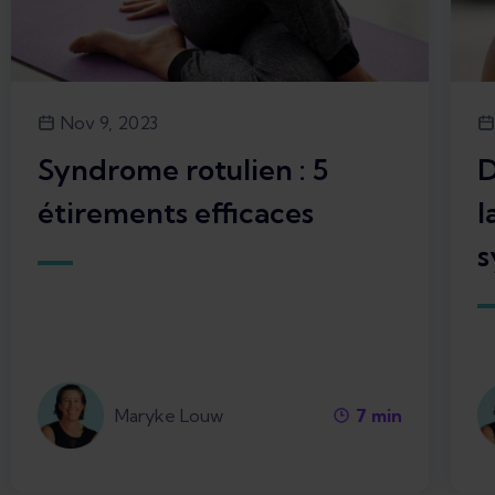
Nov 9, 2023
Syndrome rotulien : 5
D
étirements efficaces
l
s
Maryke Louw
7
min