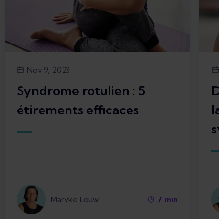
Nov 9, 2023
Syndrome rotulien : 5
D
étirements efficaces
l
s
Maryke Louw
7
min