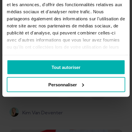
et les annonces, d'offrir des fonctionnalités relatives aux
médias sociaux et d'analyser notre trafic. Nous
partageons également des informations sur l'utilisation de
notre site avec nos partenaires de médias sociaux, de
publicité et d'analyse, qui peuvent combiner celles-ci
avec d'autres informations que vous leur avez fournies
ou qu'ils ont collectées lors de votre utilisation de leurs
Oct 13, 2024
10
min
services.
Guide du coureur pour traiter
Tout autoriser
la douleur du tibia
Personnaliser
+
Douleur à la jambe
Fascia
5
Kim Van Deventer