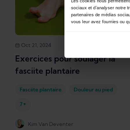
Les cookies nous permettent d
sociaux et d'analyser notre t
partenaires de médias sociaux
vous leur avez fournies ou qu'
Oct 21, 2024
11
min
Exercices pour soulager la
fasciite plantaire
Fasciite plantaire
Douleur au pied
+
7
Kim Van Deventer