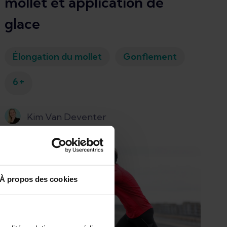
mollet et application de
glace
Élongation du mollet
Gonflement
+
6
Kim Van Deventer
À propos des cookies