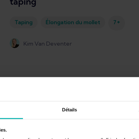
taping
+
Taping
Élongation du mollet
7
Kim Van Deventer
Détails
ies.