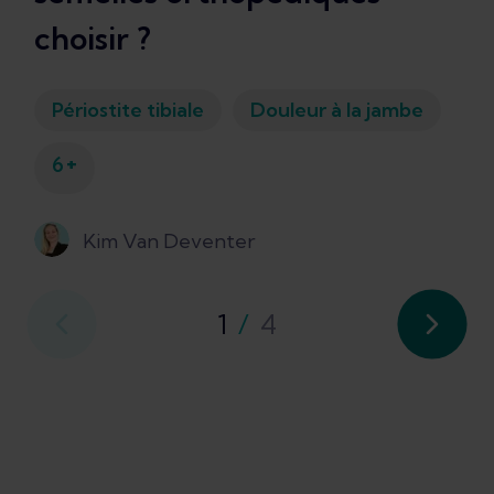
choisir ?
Périostite tibiale
Douleur à la jambe
+
6
Kim Van Deventer
1
/
4