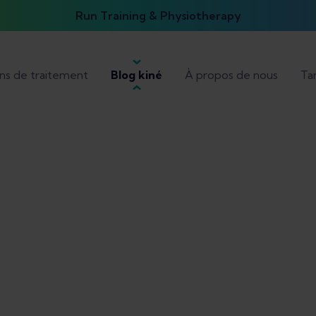
Run Training & Physiotherapy
ans de traitement
Blog kiné
À propos de nous
Tar