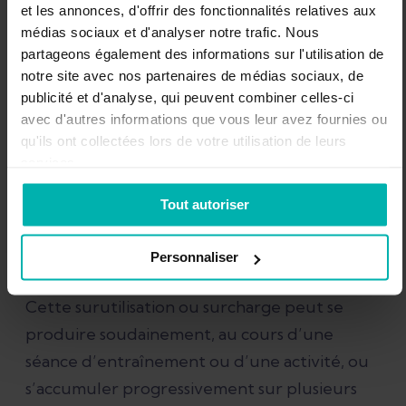
Quelles sont les causes du
et les annonces, d'offrir des fonctionnalités relatives aux
médias sociaux et d'analyser notre trafic. Nous
syndrome fémoro-
partageons également des informations sur l'utilisation de
notre site avec nos partenaires de médias sociaux, de
patellaire ?
publicité et d'analyse, qui peuvent combiner celles-ci
avec d'autres informations que vous leur avez fournies ou
qu'ils ont collectées lors de votre utilisation de leurs
Le syndrome fémoro-patellaire est une
services.
blessure de surmenage qui se développe
Tout autoriser
lorsque les forces exercées sur l’articulation
fémoro-patellaire sont supérieures à ce
Personnaliser
qu’elle peut supporter.
Cette surutilisation ou surcharge peut se
produire soudainement, au cours d’une
séance d’entraînement ou d’une activité, ou
s’accumuler progressivement sur plusieurs