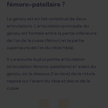
fémoro-patellaire ?
approche adaptée à chaque cas
Le genou est en fait constitué de deux
Conclusion
articulations. L’articulation principale du
genou est formée entre la partie inférieure
Références
de l’os de la cuisse (fémur) et la partie
supérieure de l’os du tibia (tibia).
Il y a ensuite la plus petite articulation
(articulation fémoro-patellaire) à l’avant du
genou, où le dessous (l’arrière) de la rotule
repose sur l’avant du tibia et des os de la
cuisse.