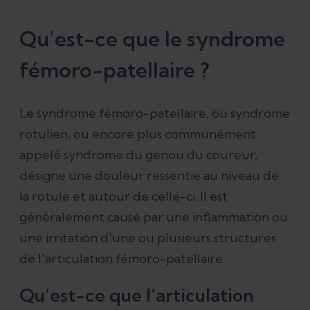
Qu’est-ce que le syndrome fémoro-
Qu’est-ce que le syndrome
patellaire ?
fémoro-patellaire ?
Quels sont les symptômes du
syndrome fémoro-patellaire ?
Le syndrome fémoro-patellaire, ou syndrome
rotulien, ou encore plus communément
appelé syndrome du genou du coureur,
Quelles sont les causes du syndrome
désigne une douleur ressentie au niveau de
fémoro-patellaire ?
la rotule et autour de celle-ci. Il est
généralement causé par une inflammation ou
Quelle est la durée de rééducation
une irritation d'une ou plusieurs structures
habituelle en cas de syndrome
de l'articulation fémoro-patellaire.
fémoro-patellaire ?
Qu’est-ce que l’articulation
Traitement du syndrome rotulien : une