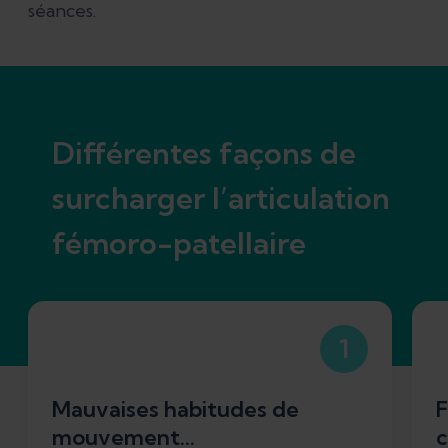
séances.
Différentes façons de
surcharger l’articulation
fémoro-patellaire
1
Mauvaises habitudes de
F
mouvement...
c