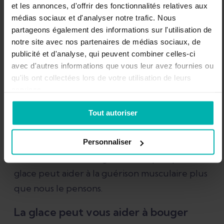
et les annonces, d'offrir des fonctionnalités relatives aux
La plupart des études utilisent des animaux
médias sociaux et d'analyser notre trafic. Nous
plutôt que des participants humains.
partageons également des informations sur l'utilisation de
notre site avec nos partenaires de médias sociaux, de
Aucune étude n’examine spécifiquement
publicité et d'analyse, qui peuvent combiner celles-ci
l’effet de la glace sur les blessures musculaires
avec d'autres informations que vous leur avez fournies ou
traumatiques chez l’homme.
qu'ils ont collectées lors de votre utilisation de leurs
services.
Ces problèmes rendent difficile l’application
Tout autoriser
de la recherche à la pratique.
Même s’il y a clairement des lacunes dans la
Personnaliser
recherche, si nous regardons de plus près, la
glace peut aider à la guérison musculaire plus
que nous le pensons.
La glace peut vous aider à bouger