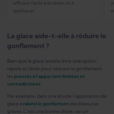
efficace facile à accéder et à
s
appliquer.
s
La glace aide-t-elle à réduire le
gonflement ?
Bien que la glace semble être une option
rapide et facile pour réduire le gonflement,
les
preuves à l’appui sont limitées et
contradictoires.
Par exemple, dans une étude, l’application de
glace a
ralenti le gonflement
des blessures
graves. C’est une bonne chose, car un