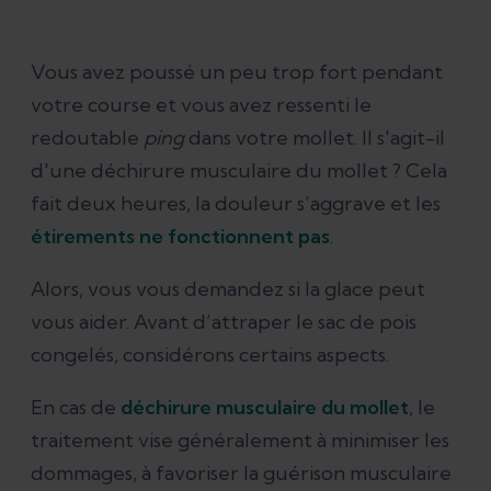
Réduire au minimum les blessures
Vous avez poussé un peu trop fort pendant
votre course et vous avez ressenti le
Cicatrisation des muscles
redoutable
ping
dans votre mollet. Il s'agit-il
d'une déchirure musculaire du mollet ? Cela
Appliquer correctement la glace
fait deux heures, la douleur s’aggrave et les
étirements ne fonctionnent pas
.
Types d’application de la glace
Alors, vous vous demandez si la glace peut
Application de glace en phase aiguë
vous aider. Avant d’attraper le sac de pois
congelés, considérons certains aspects.
Conclusion
En cas de
déchirure musculaire du mollet
, le
traitement vise généralement à minimiser les
Références
dommages, à favoriser la guérison musculaire