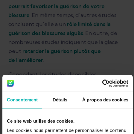
pourrait favoriser la guérison de votre
blessure
. En même temps, d’autres études
concluent qu’elle a un
rôle limité dans la
guérison des blessures aiguës
. En outre, de
nombreuses études indiquent que la glace
peut
retarder la guérison plutôt que
de
l’améliorer
.
Cependant, les études disponibles
connaissent quelques limites.
Plusieurs études n’utilisent que des individus en
Consentement
Détails
À propos des cookies
bonne santé.
Les blessures sont généralement induites par
Ce site web utilise des cookies.
l’exercice plutôt que par un traumatisme.
Les cookies nous permettent de personnaliser le contenu