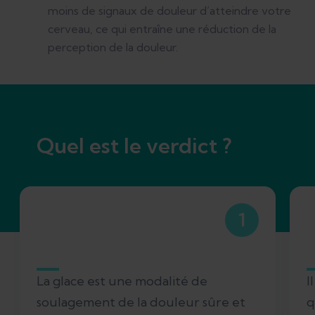
moins de signaux de douleur d’atteindre votre
cerveau, ce qui entraîne une réduction de la
perception de la douleur.
Quel est le verdict ?
1
La glace est une modalité de
I
soulagement de la douleur sûre et
q