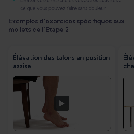
Limiter votre marche et vos autres activités à
ce que vous pouvez faire sans douleur.
Exemples d’exercices spécifiques aux
mollets de l’Etape 2
Élévation des talons en position
Élé
assise
cha