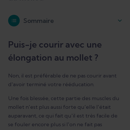
Sommaire
Puis-je courir avec une élongation au
Puis-je courir avec une
mollet ?
élongation au mollet ?
Pourquoi est-ce que je me blesse
toujours au mollet en courant ?
Non, il est préférable de ne pas courir avant
d'avoir terminé votre rééducation.
Combien de temps pour guérir une
Une fois blessée, cette partie des muscles du
élongation du mollet ?
mollet n'est plus aussi forte qu'elle l'était
auparavant, ce qui fait qu'il est très facile de
Comment traiter une élongation du
se fouler encore plus si l'on ne fait pas
mollet ?