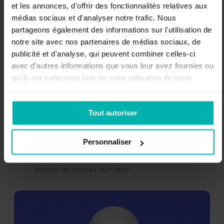
et les annonces, d'offrir des fonctionnalités relatives aux
régime PRICE
médias sociaux et d'analyser notre trafic. Nous
partageons également des informations sur l'utilisation de
Protection
: protégez vos muscles, arrêtez
notre site avec nos partenaires de médias sociaux, de
toute activité qui cause de la douleur
publicité et d'analyse, qui peuvent combiner celles-ci
Repos
: donnez à votre blessure le temps de
avec d'autres informations que vous leur avez fournies ou
se reposer.
qu'ils ont collectées lors de votre utilisation de leurs
services.
Glace
: appliquez de la glace sur la zone
concernée pendant 10 minutes d’affilée (pas
Tout autoriser
plus).
Compression
: utilisez un bandage de
Personnaliser
compression pour contrôler l’enflure.
Élévation
: surélevez la zone blessée au-
dessus du niveau du cœur.