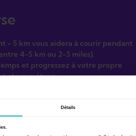
rse
 - 5 km vous aidera à courir pendant
entre 4-5 km ou 2-3 miles).
temps et progressez à votre propre
 à chaque étape.
Détails
ies.