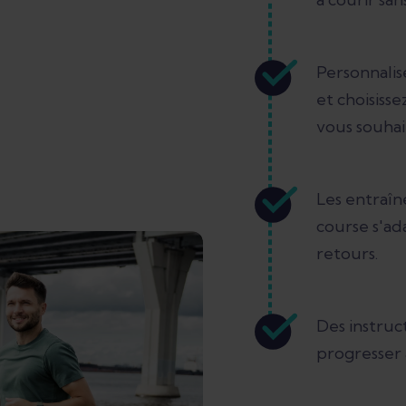
Personnali
et choisiss
vous souhait
Les entraîn
course s'ad
retours.
Des instruct
progresser