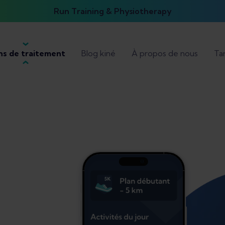
Run Training & Physiotherapy
ns de traitement
Blog kiné
À propos de nous
Tar