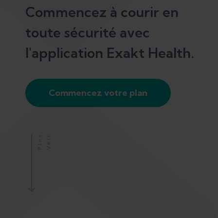
Commencez à courir en
toute sécurité avec
l'application Exakt Health.
Commencez votre plan
S
V
O
I
R
P
L
U