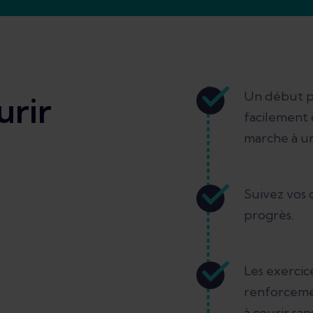
Un début pr
rir
facilement 
marche à un
Suivez vos 
progrès.
Les exercic
renforceme
à courir san