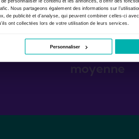
e personnaliser le contenu et les annonces, d'offrir des fonctio
1-3
12-17
rafic. Nous partageons également des informations sur l'utilisati
, de publicité et d'analyse, qui peuvent combiner celles-ci avec
ils ont collectées lors de votre utilisation de leurs services.
es par
semaines
maine
en
Personnaliser
moyenne