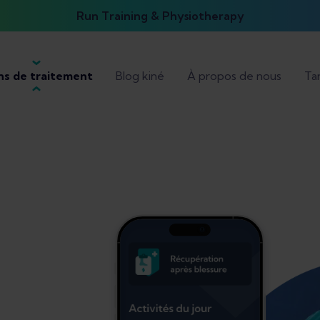
Run Training & Physiotherapy
ns de traitement
Blog kiné
À propos de nous
Tar