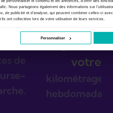
e personnaliser le contenu et les annonces, d'offrir des fonctio
rafic. Nous partageons également des informations sur l'utilisati
, de publicité et d'analyse, qui peuvent combiner celles-ci avec
ils ont collectées lors de votre utilisation de leurs services.
mencez
Ou
Personnaliser
c des
augmentez
ces de
votre
urse-
kilométrage
rche.
hebdomadaire