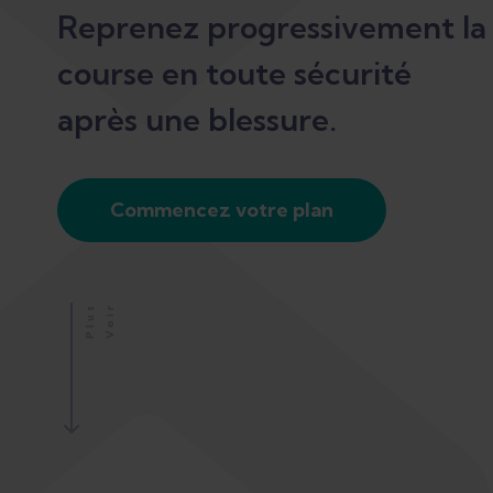
Reprenez progressivement la
course en toute sécurité
après une blessure.
Commencez votre plan
S
V
O
I
R
P
L
U