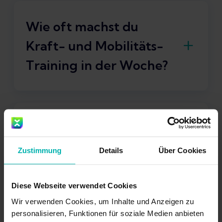
Wie oft machst du
Kraft- und Mobilitäts-
Training in der Woche?
4x pro Woche
Was ist dein Lieblings-
Laufschuh?
Zustimmung
Details
Über Cookies
Puma Deviate Nitro Elite 3
Diese Webseite verwendet Cookies
Wir verwenden Cookies, um Inhalte und Anzeigen zu
Was ist deine
personalisieren, Funktionen für soziale Medien anbieten