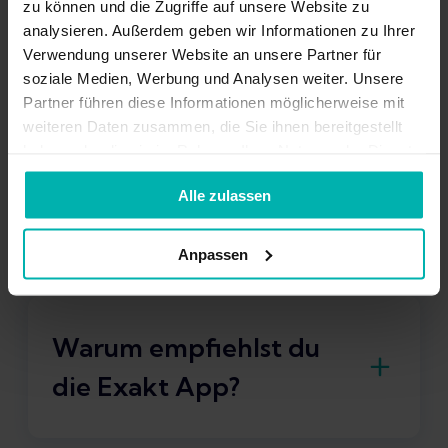
zu können und die Zugriffe auf unsere Website zu
bevorzugte
analysieren. Außerdem geben wir Informationen zu Ihrer
Trainingseinheit?
Verwendung unserer Website an unsere Partner für
soziale Medien, Werbung und Analysen weiter. Unsere
Partner führen diese Informationen möglicherweise mit
10x1000m Schwelle
weiteren Daten zusammen, die Sie ihnen bereitgestellt
haben oder die sie im Rahmen Ihrer Nutzung der Dienste
Was ist dein größtes
gesammelt haben.
Alle zulassen
Karriereziel?
Anpassen
Die Olympiateilnahme.
Warum empfiehlst du
die Exakt App?
Man sollte sich als Läufer:in immer aktiv