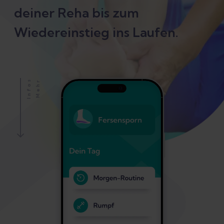
deiner Reha bis zum
Wiedereinstieg ins Laufen.
S
M
E
H
R
I
N
F
O