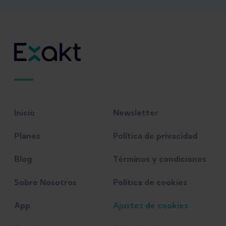
Fahrer, H., et al. “Knee effusion and reflex
inhibition of the quadriceps. A bar to
effective retraining.” The Journal of bone
and joint surgery. British volume 70.4
(1988): 635-638.
Hopkins, Jon T., et al. “Effect of knee joint
Inicio
Newsletter
effusion on quadriceps and soleus
motoneuron pool excitability.” Medicine
Planes
Política de privacidad
and science in sports and exercise 33.1
Blog
Términos y condiciones
(2001): 123-126.
Sobre Nosotros
Política de cookies
Palmieri-Smith, Riann M., et al.
App
Ajustes de cookies
“Quadriceps inhibition induced by an
experimental knee joint effusion affects