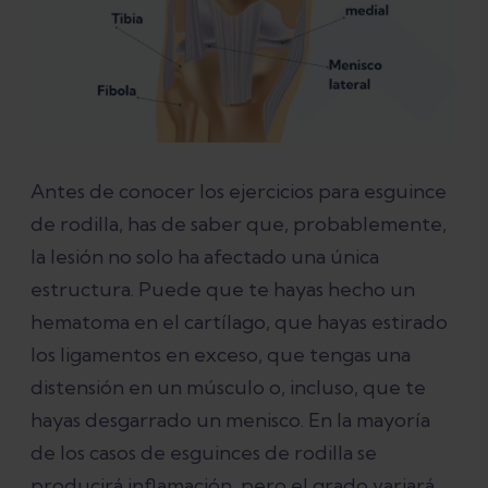
¿Qué son los ejercicios de activación y
por qué son tan importantes?
Ejercicios para esguince de rodilla
Antes de conocer los ejercicios para esguince
Programa de ejercicios para tratar los
de rodilla, has de saber que, probablemente,
desgarros de meniscos
la lesión no solo ha afectado una única
estructura. Puede que te hayas hecho un
Bibliografía
hematoma en el cartílago, que hayas estirado
los ligamentos en exceso, que tengas una
distensión en un músculo o, incluso, que te
hayas desgarrado un menisco. En la mayoría
de los casos de esguinces de rodilla se
producirá inflamación, pero el grado variará