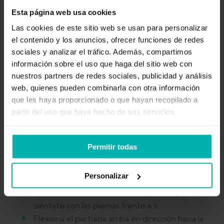
¿Cuántas repeticiones hago?
Entre 10 y 20
Esta página web usa cookies
repeticiones por sesión.
Las cookies de este sitio web se usan para personalizar
el contenido y los anuncios, ofrecer funciones de redes
sociales y analizar el tráfico. Además, compartimos
información sobre el uso que haga del sitio web con
nuestros partners de redes sociales, publicidad y análisis
web, quienes pueden combinarla con otra información
que les haya proporcionado o que hayan recopilado a
partir del uso que haya hecho de sus servicios.
Permitir todas
¿Cómo hacer el ejercicio?
Personalizar
Acuéstate bocarriba en una superficie plana o
siéntate con las piernas frente a ti.
Flexiona el pie hacia arriba en dirección hacia la