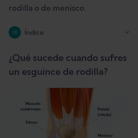
rodilla o de menisco.
Índice
¿Qué sucede cuando sufres un
¿Qué sucede cuando sufres
esguince de rodilla?
un esguince de rodilla?
¿Cuál es el mejor tratamiento para la
rodilla hinchada?
¿Por qué el movimiento es tan
importante como tratamiento para la
rodilla hinchada?