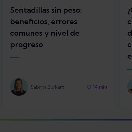
Sentadillas sin peso:
¿
beneficios, errores
c
comunes y nivel de
d
progreso
c
e
Sabrina Burkart
14
min