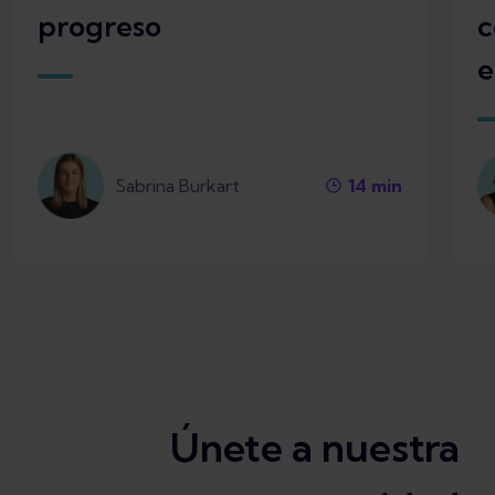
progreso
c
e
Sabrina Burkart
14
min
Únete a nuestra