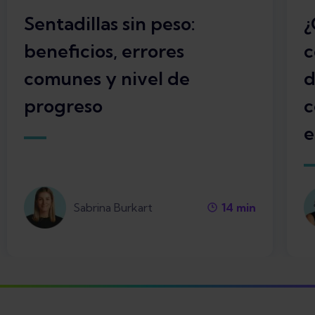
Sentadillas sin peso:
¿
beneficios, errores
c
comunes y nivel de
d
progreso
c
e
Sabrina Burkart
14
min