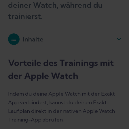
deiner Watch, während du
trainierst.
Inhalte
Vorteile des Trainings mit der Apple
Vorteile des Trainings mit
Watch
der Apple Watch
So koppelst du deine Apple Watch
Indem du deine Apple Watch mit der Exakt
App verbindest, kannst du deinen Exakt-
Starte ein Exakt-Lauftraining in der
Laufplan direkt in der nativen Apple Watch
Apple Watch Training-App
Training-App abrufen.