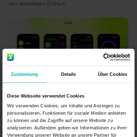
der jeweiligen Einheit.
Zustimmung
Details
Über Cookies
Starte deine Läufe direkt von der Apple Watch
Training App
Diese Webseite verwendet Cookies
Ein Exakt-Lauftraining in
Wir verwenden Cookies, um Inhalte und Anzeigen zu
personalisieren, Funktionen für soziale Medien anbieten
der Apple Watch Training-
zu können und die Zugriffe auf unsere Website zu
analysieren. Außerdem geben wir Informationen zu Ihrer
App tracken
Verwendung unserer Website an unsere Partner für