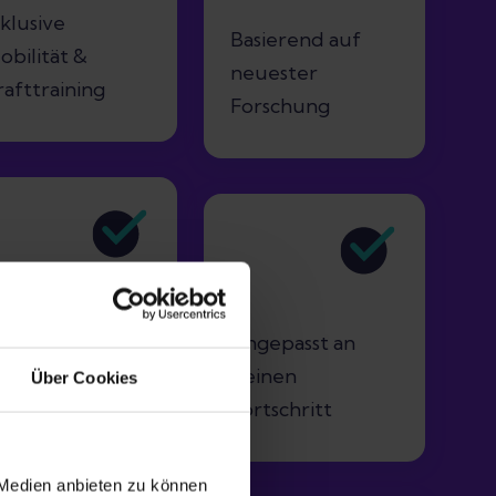
nklusive
Basierend auf
obilität &
neuester
rafttraining
Forschung
lare
Angepasst an
nleitungen mit
deinen
Über Cookies
ideos
Fortschritt
 Medien anbieten zu können