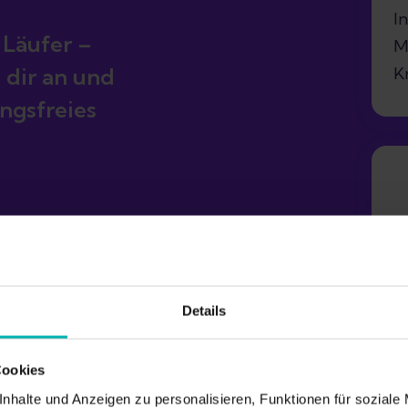
I
 Läufer –
M
 dir an und
K
ungsfreies
K
A
Details
V
Cookies
nhalte und Anzeigen zu personalisieren, Funktionen für soziale