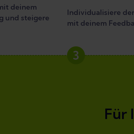
 mit deinem
Individualisiere de
g und steigere
mit deinem Feedba
3
Für 