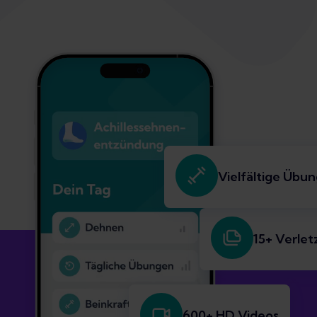
Vielfältige Übu
15+ Verle
600+ HD Videos