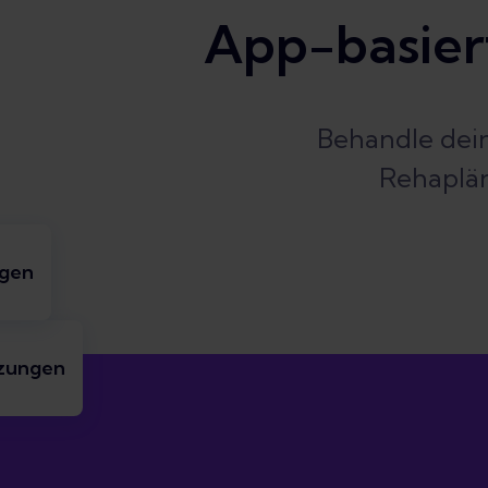
App-basier
Behandle dein
Rehaplän
ngen
tzungen