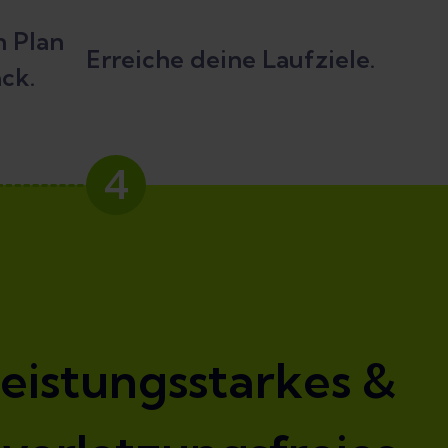
n Plan
Erreiche deine Laufziele.
ck.
4
leistungsstarkes &