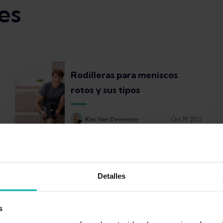
es
Rodilleras para meniscos
rotos y sus tipos
Kim Van Deventer
Oct 19, 2021
Detalles
s