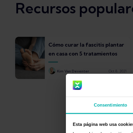
Recursos popular
Cómo curar la fascitis plantar
en casa con 5 tratamientos
Kim Van Deventer
Oct 8, 2021
Consentimiento
Esta página web usa cookie