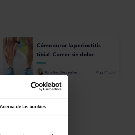
Cómo curar la periostitis
tibial: Correr sin dolor
Kim Van Deventer
Aug 17, 2021
Acerca de las cookies