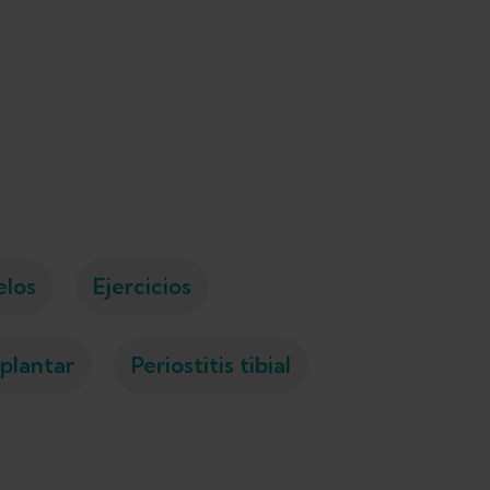
elos
Ejercicios
 plantar
Periostitis tibial