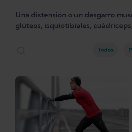
Una distensión o un desgarro musc
glúteos, isquiotibiales, cuádricep
Todos
P