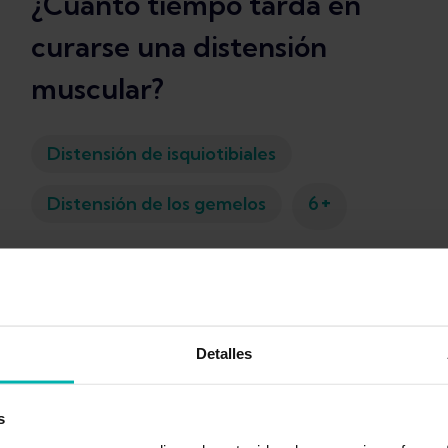
¿Cuánto tiempo tarda en
curarse una distensión
muscular?
Distensión de isquiotibiales
+
Distensión de los gemelos
6
Maryke Louw
Detalles
s