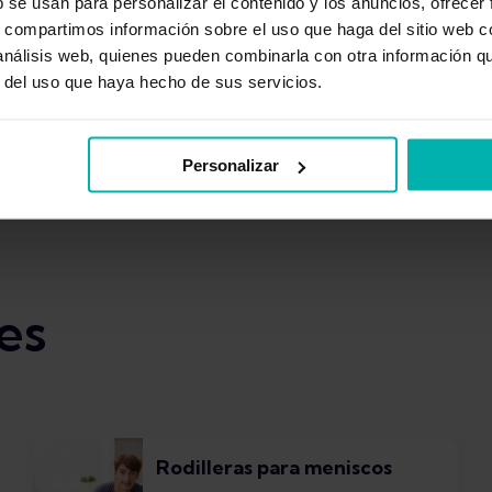
b se usan para personalizar el contenido y los anuncios, ofrecer
s, compartimos información sobre el uso que haga del sitio web 
 análisis web, quienes pueden combinarla con otra información q
r del uso que haya hecho de sus servicios.
Esguinces de tobillo
Distensión de los gem
Personalizar
Rotura de menisco
Ortopedia
Fascitis
es
Rodilleras para meniscos