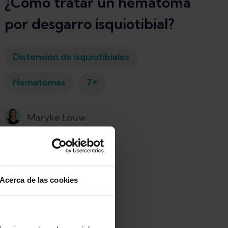
¿Cómo tratar un hematoma
por desgarro isquiotibial?
Distensión de isquiotibiales
+
Hematomas
7
Maryke Louw
Acerca de las cookies