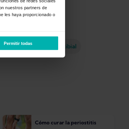
 funciones de redes sociales
con nuestros partners de
ue les haya proporcionado o
elos
Ejercicios
Permitir todas
 plantar
Periostitis tibial
Cómo curar la periostitis