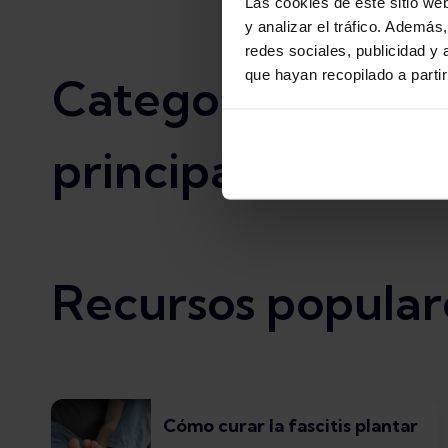
Las cookies de este sitio we
y analizar el tráfico. Ademá
redes sociales, publicidad y
que hayan recopilado a parti
Categorías
principales
Recursos popular
Cómo curar la fascitis plantar