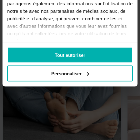
partageons également des informations sur l'utilisation de
notre site avec nos partenaires de médias sociaux, de
publicité et d'analyse, qui peuvent combiner celles-ci
avec d'autres informations que vous leur avez fournies
ou qu'ils ont collectées lors de votre utilisation de leurs
services.
Articles populaires
Tout autoriser
Personnaliser