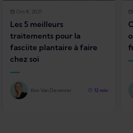
Oct 8, 2021
Les 5 meilleurs
C
traitements pour la
o
fasciite plantaire à faire
f
chez soi
Kim Van Deventer
12
min