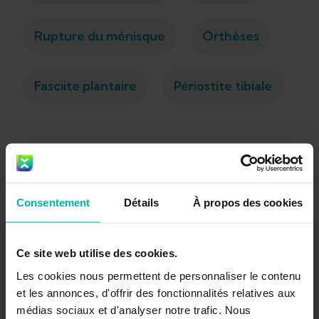
Rupture du ménisque
Orthèses
Fasciite plantaire
Périostite tibiale
Articles populaires
Consentement
Détails
À propos des cookies
Les 5 meilleurs traitements
Ce site web utilise des cookies.
pour la fasciite plantaire à
Les cookies nous permettent de personnaliser le contenu
faire chez soi
et les annonces, d'offrir des fonctionnalités relatives aux
médias sociaux et d'analyser notre trafic. Nous
Kim Van Deventer
Oct 8, 2021