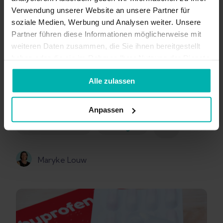
Verwendung unserer Website an unsere Partner für
soziale Medien, Werbung und Analysen weiter. Unsere
Partner führen diese Informationen möglicherweise mit
Oct 2, 2025
7
min
weiteren Daten zusammen, die Sie ihnen bereitgestellt
Übungen für verstauchtes
haben oder die sie im Rahmen Ihrer Nutzung der Dienste
gesammelt haben.
Knie – Hilfe bei Schwellungen
Alle zulassen
und Schmerzen
Anpassen
+
Knieschmerzen
Übungen
7
Maryke Louw