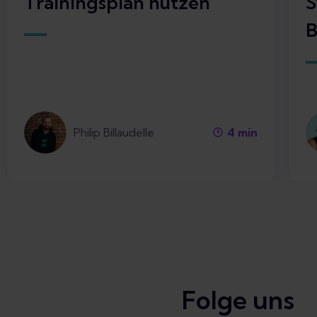
Trainingsplan nutzen
S
B
Philip Billaudelle
4
min
Folge uns