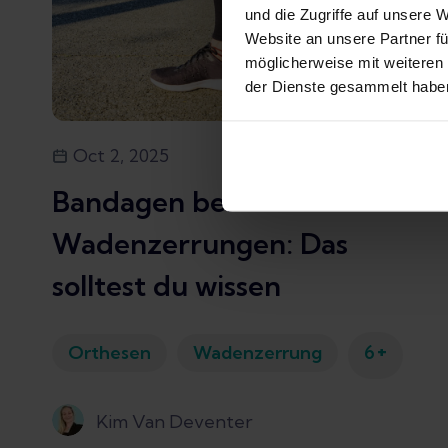
und die Zugriffe auf unsere 
Website an unsere Partner fü
möglicherweise mit weiteren
der Dienste gesammelt habe
Oct 2, 2025
15
min
Bandagen bei
Wadenzerrungen: Das
solltest du wissen
+
Orthesen
Wadenzerrung
6
Kim Van Deventer