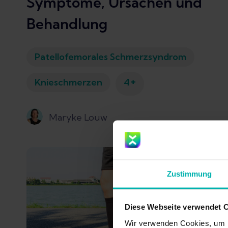
Symptome, Ursachen und
Behandlung
Patellofemorales Schmerzsyndrom
+
Knieschmerzen
4
Maryke Louw
Zustimmung
Diese Webseite verwendet 
Wir verwenden Cookies, um I