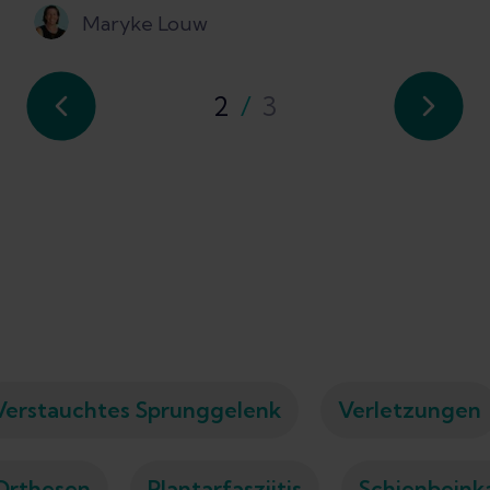
Maryke Louw
2
/
3
Verstauchtes Sprunggelenk
Verletzungen
Orthesen
Plantarfasziitis
Schienbein