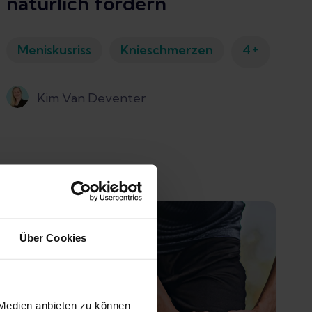
natürlich fördern
+
Meniskusriss
Knieschmerzen
4
Kim Van Deventer
Über Cookies
 Medien anbieten zu können