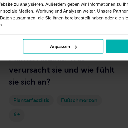
Website zu analysieren. Außerdem geben wir Informationen zu I
r soziale Medien, Werbung und Analysen weiter. Unsere Partner
 Daten zusammen, die Sie ihnen bereitgestellt haben oder die s
n.
Oct 8, 2025
4
min
Anpassen
Plantarfasziitis: Was
verursacht sie und wie fühlt
sie sich an?
Plantarfasziitis
Fußschmerzen
+
6