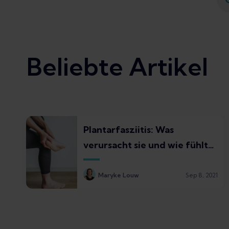
Beliebte Artikel
Plantarfasziitis: Was
verursacht sie und wie fühlt
sie sich an?
Maryke Louw
Sep 8, 2021