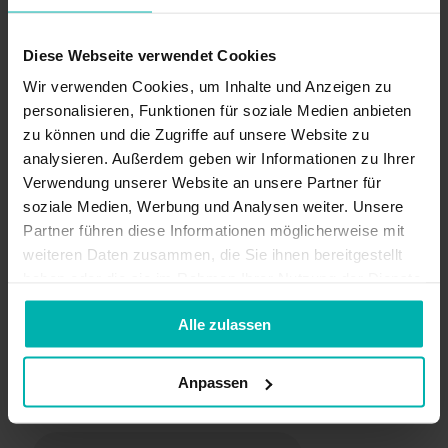
Training
Prävention Laufverletzungen
Diese Webseite verwendet Cookies
+
16
Wir verwenden Cookies, um Inhalte und Anzeigen zu
personalisieren, Funktionen für soziale Medien anbieten
zu können und die Zugriffe auf unsere Website zu
Kim Van Deventer
analysieren. Außerdem geben wir Informationen zu Ihrer
Verwendung unserer Website an unsere Partner für
soziale Medien, Werbung und Analysen weiter. Unsere
Partner führen diese Informationen möglicherweise mit
weiteren Daten zusammen, die Sie ihnen bereitgestellt
haben oder die sie im Rahmen Ihrer Nutzung der Dienste
gesammelt haben.
Alle zulassen
Top Kategorien
Anpassen