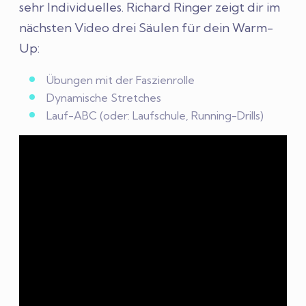
sehr Individuelles. Richard Ringer zeigt dir im
nächsten Video drei Säulen für dein Warm-
Up:
Übungen mit der Faszienrolle
Dynamische Stretches
Lauf-ABC (oder: Laufschule, Running-Drills)