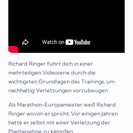
Richard Ringer führt dich in einer
mehrteiligen Videoserie durch die
wichtigsten Grundlagen des Trainings, um
nachhaltig Verletzungen vorzubeugen.
Als Marathon-Europameister weiß Richard
Ringer wovon er spricht. Vor einigen Jahren
hatte er selbst mit einer Verletzung der
Plantarsehne zu kämpfen.