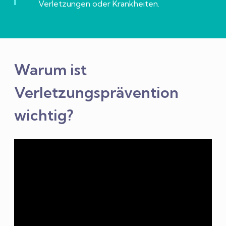
Verletzungen oder Krankheiten.
3. Mobilitätstraining
4. Sprungkrafttraining
Warum ist
5. Warm-Up für Läufer
Verletzungsprävention
6. Trainingskoordination
wichtig?
Viel Erfolg für deine Laufsaison