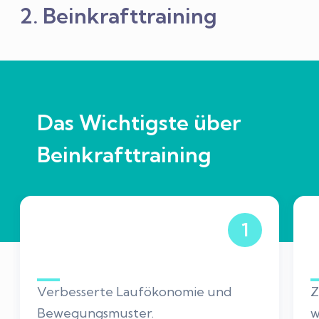
2. Beinkrafttraining
Das Wichtigste über
Beinkrafttraining
1
Verbesserte Laufökonomie und
Z
Bewegungsmuster.
w