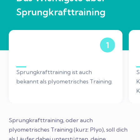
Sprungkrafttraining
1
Sprungkrafttraining ist auch
S
bekannt als plyometrisches Training.
K
K
Sprungkrafttraining, oder auch
plyometrisches Training (kurz: Plyo), soll dich
als Läufer dabei unterstützen, deine