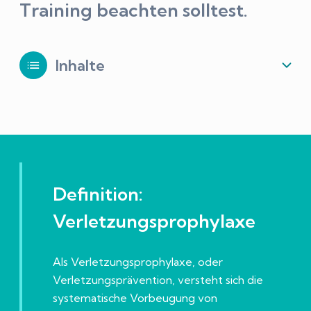
Training beachten solltest.
Inhalte
Warum ist Verletzungsprävention
wichtig?
Sechs Bausteine für dein sicheres
Definition:
Lauftraining
Verletzungsprophylaxe
1. Core-Training
Als Verletzungsprophylaxe, oder
Verletzungsprävention, versteht sich die
2. Beinkrafttraining
systematische Vorbeugung von