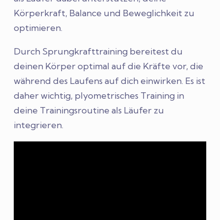
Körperkraft, Balance und Beweglichkeit zu
optimieren.
Durch Sprungkrafttraining bereitest du
deinen Körper optimal auf die Kräfte vor, die
während des Laufens auf dich einwirken. Es ist
daher wichtig, plyometrisches Training in
deine Trainingsroutine als Läufer zu
integrieren.