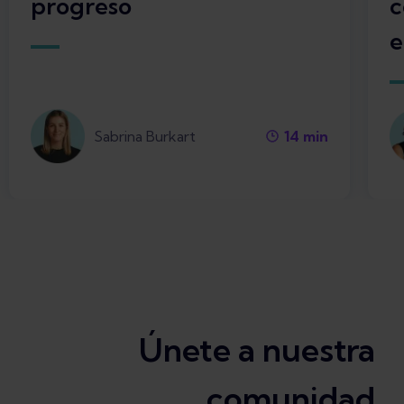
progreso
c
e
Sabrina Burkart
14
min
Únete a nuestra
comunidad