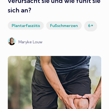
verursacht sie und wie fühlt sie
sich an?
+
Plantarfasziitis
Fußschmerzen
6
Maryke Louw