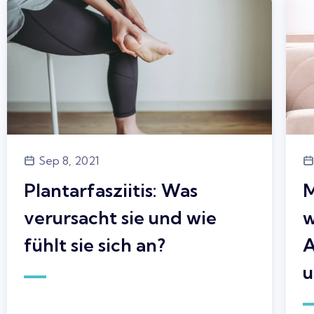
Sep 8, 2021
Plantarfasziitis: Was
M
verursacht sie und wie
w
fühlt sie sich an?
A
u