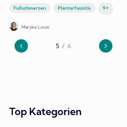
+
Fußschmerzen
Plantarfasziitis
9
Maryke Louw
5
/
6
Top Kategorien