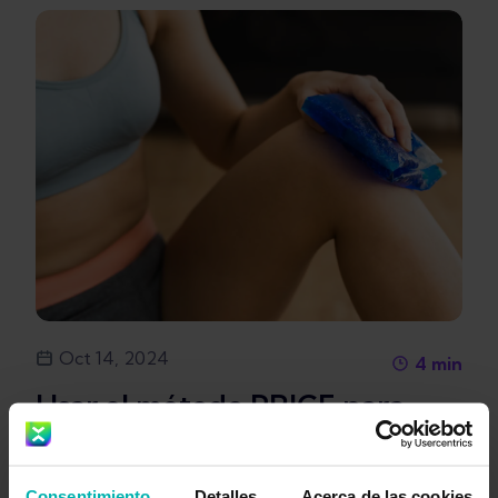
Oct 14, 2024
4
min
Usar el método PRICE para
lesiones deportivas agudas
Consentimiento
Detalles
Acerca de las cookies