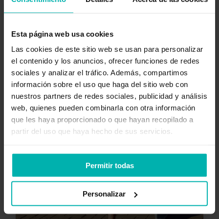
Enfoques terapéuticos
Manejo del dolor
+
13
Esta página web usa cookies
Las cookies de este sitio web se usan para personalizar
el contenido y los anuncios, ofrecer funciones de redes
Maryke Louw
sociales y analizar el tráfico. Además, compartimos
información sobre el uso que haga del sitio web con
nuestros partners de redes sociales, publicidad y análisis
web, quienes pueden combinarla con otra información
que les haya proporcionado o que hayan recopilado a
partir del uso que haya hecho de sus servicios.
Permitir todas
Personalizar