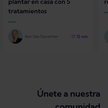
plantar en casa con 5
r
tratamientos
Kim Van Deventer
12
min
Únete a nuestra
comunidad