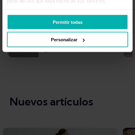
partir del uso que haya hecho de sus servicios.
Permitir todas
Cómo curar la fascitis
plantar en casa con 5
Personalizar
tratamientos
Kim Van Deventer
Oct 8, 2021
Nuevos artículos