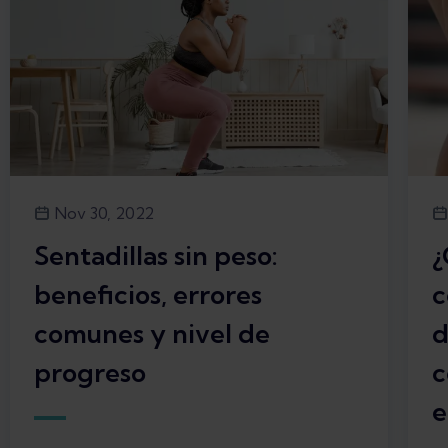
Nov 30, 2022
Sentadillas sin peso:
¿
beneficios, errores
c
comunes y nivel de
d
progreso
c
e