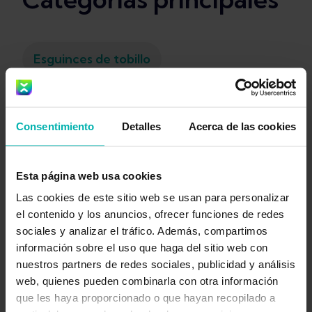
Esguinces de tobillo
Distensión de los gemelos
Ejercicios
Consentimiento
Detalles
Acerca de las cookies
Rotura de menisco
Ortopedia
Esta página web usa cookies
Las cookies de este sitio web se usan para personalizar
Fascitis plantar
Periostitis tibial
el contenido y los anuncios, ofrecer funciones de redes
sociales y analizar el tráfico. Además, compartimos
información sobre el uso que haga del sitio web con
nuestros partners de redes sociales, publicidad y análisis
Recursos populares
web, quienes pueden combinarla con otra información
que les haya proporcionado o que hayan recopilado a