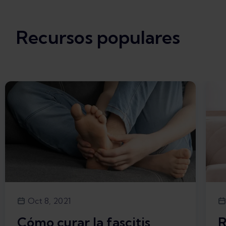
Recursos populares
Oct 8, 2021
Cómo curar la fascitis
R