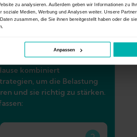
piemöglichkeiten
Website zu analysieren. Außerdem geben wir Informationen zu I
r soziale Medien, Werbung und Analysen weiter. Unsere Partner
 Daten zusammen, die Sie ihnen bereitgestellt haben oder die s
n.
zündung
Anpassen
Hause kombiniert
trategien, um die Belastung
en und sie richtig zu stärken.
fassen:
2