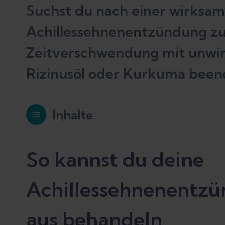
Suchst du nach einer wirksa
Achillessehnenentzündung zu 
Zeitverschwendung mit unwi
Rizinusöl oder Kurkuma been
Inhalte
So kannst du deine Achillessehnen
So kannst du deine
Achillessehnenentz
1. Ruhe – aber nicht zu viel
aus behandeln