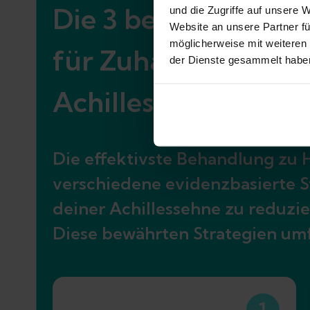
Die 3 besten Thera
und die Zugriffe auf unsere 
Website an unsere Partner fü
möglicherweise mit weiteren
für Zuhause bei
der Dienste gesammelt habe
Achillessehnenent
Die effektivste Behandlung zu 
verschiedene evidenzbasierte S
deiner Achillessehne zu reduzier
Diese bewährten Strategien um
1