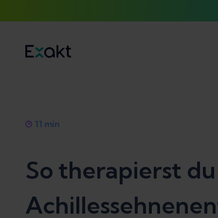
11
min
So therapierst du
Achillessehnene