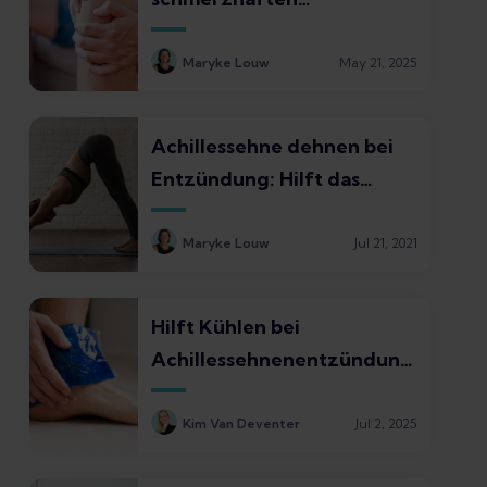
Rückschlägen bei
Verletzungen um
Maryke Louw
May 21, 2025
Achillessehne dehnen bei
Entzündung: Hilft das
wirklich?
Maryke Louw
Jul 21, 2021
Hilft Kühlen bei
Achillessehnenentzündung
en?
Kim Van Deventer
Jul 2, 2025