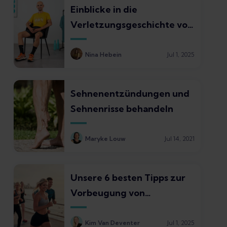
Einblicke in die
Verletzungsgeschichte von
Marathon-Olympionik
Hendrik Pfeiffer
Nina Hebein
Jul 1, 2025
Sehnenentzündungen und
Sehnenrisse behandeln
Maryke Louw
Jul 14, 2021
Unsere 6 besten Tipps zur
Vorbeugung von
Achillessehnenentzündung
bei Läufern
Kim Van Deventer
Jul 1, 2025