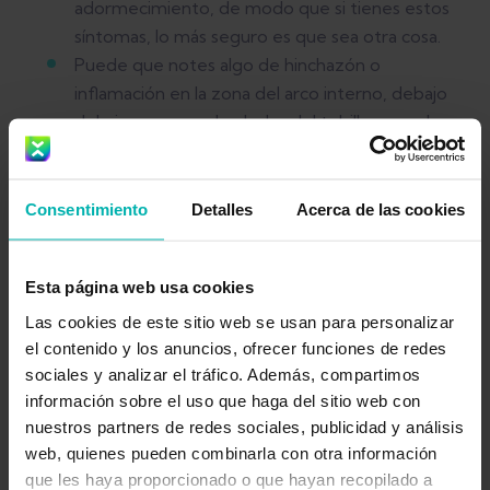
adormecimiento, de modo que si tienes estos
síntomas, lo más seguro es que sea otra cosa.
Puede que notes algo de hinchazón o
inflamación en la zona del arco interno, debajo
del pie, pero no alrededor del tobillo o en el
empeine.
Normalmente, no suele doler si estás
durmiendo o acostado/a en la cama.
Consentimiento
Detalles
Acerca de las cookies
Probablemente, los primeros pasos que das
por la mañana te provoquen mucho dolor, y
Esta página web usa cookies
hay gente que cojea hasta que entra en calor
un poco.
Las cookies de este sitio web se usan para personalizar
Si pasas largos periodos de tiempo sentado/a,
el contenido y los anuncios, ofrecer funciones de redes
sociales y analizar el tráfico. Además, compartimos
puede que te duela al levantarte de nuevo o al
información sobre el uso que haga del sitio web con
empezar a caminar.
nuestros partners de redes sociales, publicidad y análisis
Permanecer quieto/a en un punto puede
web, quienes pueden combinarla con otra información
resultar muy incómodo, y la sensación de
que les haya proporcionado o que hayan recopilado a