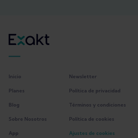
Robroy L. Martin, et al. (2014). “Heel Pain
—Plantar Fasciitis: Revision 2014.” Journal
of Orthopaedic & Sports Physical Therapy
44(11): A1-A33.
Tu, P. (2018). Heel pain: diagnosis and
management. American family physician,
Inicio
Newsletter
97(2), 86-93.
Planes
Política de privacidad
Blog
Términos y condiciones
Sobre Nosotros
Política de cookies
App
Ajustes de cookies