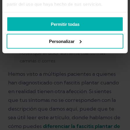
incomodidad al caminar o al correr puede variar
partir del uso que haya hecho de sus servicios.
en función de cuán dañada esté tu fascia
plantar.
En los casos leves, puedes notar que te duele al
Permitir todas
principio, pero que se va calmando a medida
que vas entrando en calor aunque luego vuelve
Personalizar
a aumentar. En los más graves, probablemente
notes que el dolor aumenta cuanto más
caminas o corres.
Hemos visto a múltiples pacientes a quienes
han diagnosticado con fascitis plantar cuando
en realidad tienen otra afección. Si sientes
que tus síntomas no se corresponden con la
descripción que damos aquí, puede que te
sea útil leer este artículo, donde hablamos de
cómo puedes
diferenciar la fascitis plantar de