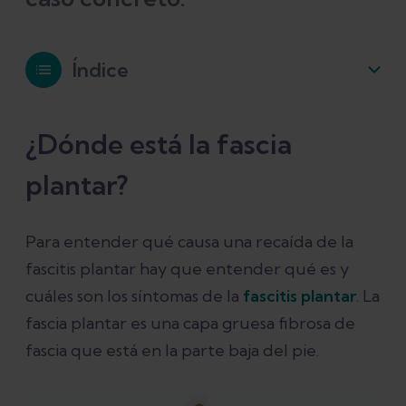
Índice
¿Dónde está la fascia plantar?
¿Dónde está la fascia
plantar?
¿A qué se debe la recaída de la fascitis
plantar?
Para entender qué causa una recaída de la
fascitis plantar hay que entender qué es y
¿Cuáles son los síntomas de la fascitis
cuáles son los síntomas de la
fascitis plantar
. La
plantar y su dolor?
fascia plantar es una capa gruesa fibrosa de
fascia que está en la parte baja del pie.
¿Es posible que la fascitis plantar
desaparezca por sí sola?